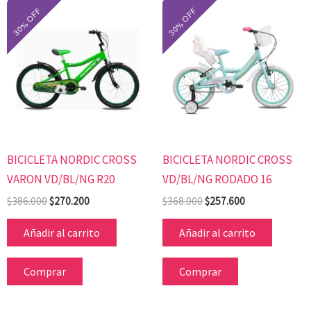
El
El
El
El
precio
precio
precio
precio
original
actual
original
actual
era:
es:
era:
es:
$386.000.
$270.200.
$368.000.
$257.600.
BICICLETA NORDIC CROSS
BICICLETA NORDIC CROSS
VARON VD/BL/NG R20
VD/BL/NG RODADO 16
$
386.000
$
270.200
$
368.000
$
257.600
Añadir al carrito
Añadir al carrito
Comprar
Comprar