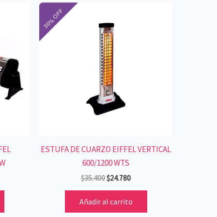
El
El
cio
precio
precio
ual
original
actual
era:
es:
.780.
$35.400.
$24.780.
FEL
ESTUFA DE CUARZO EIFFEL VERTICAL
0W
600/1200 WTS
$
35.400
$
24.780
Añadir al carrito