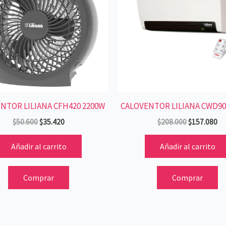
NTOR LILIANA CFH420 2200W
CALOVENTOR LILIANA CWD90
$
50.600
$
35.420
$
208.000
$
157.080
Añadir al carrito
Añadir al carrito
Comprar
Comprar