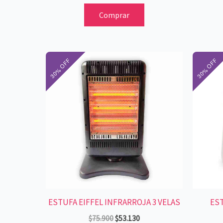
Comprar
El
El
precio
precio
original
actual
era:
es:
$75.900.
$53.130.
ESTUFA EIFFEL INFRARROJA 3 VELAS
EST
$
75.900
$
53.130