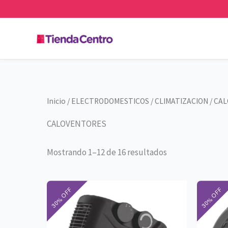
Ir
al
contenido
Inicio
/
ELECTRODOMESTICOS
/
CLIMATIZACION
/ CA
CALOVENTORES
Mostrando 1–12 de 16 resultados
El
El
precio
precio
original
actual
era:
es:
$42.500.
$29.750.