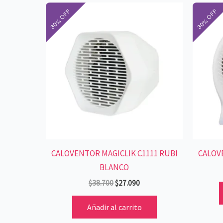
El
El
precio
precio
original
actual
era:
es:
$38.700.
$27.090.
CALOVENTOR MAGICLIK C1111 RUBI
CALOV
BLANCO
$
38.700
$
27.090
Añadir al carrito