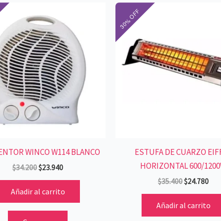
El
El
El
El
precio
precio
precio
pre
original
actual
original
act
era:
es:
era:
es:
$34.200.
$23.940.
$35.400.
$24
ENTOR WINCO W114 BLANCO
ESTUFA DE CUARZO EIF
HORIZONTAL 600/120
$
34.200
$
23.940
$
35.400
$
24.780
Añadir al carrito
Añadir al carrito