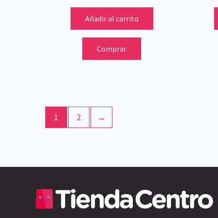
Añadir al carrito
Comprar
1
2
→