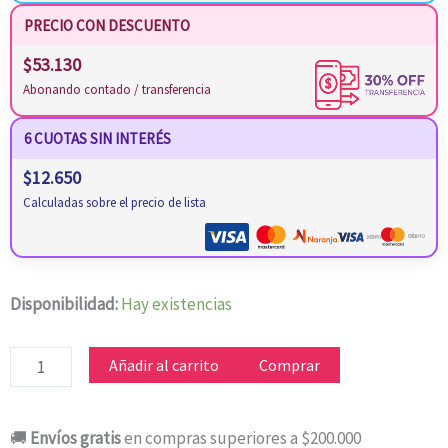
PRECIO CON DESCUENTO
$
53.130
Abonando contado / transferencia
6 CUOTAS SIN INTERÉS
$
12.650
Calculadas sobre el precio de lista
ESTUFA
Disponibilidad:
Hay existencias
EIFFEL
INFRARROJA
Añadir al carrito
Comprar
3
VELAS
🚚
Envíos gratis
en compras superiores a $200.000
cantidad