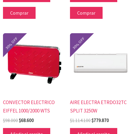
Comprar
Comprar
El
El
El
El
precio
precio
precio
precio
original
actual
original
actual
era:
es:
era:
es:
$98.000.
$68.600.
$1.114.100.
$779.870.
CONVECTOR ELECTRICO
AIRE ELECTRA ETRDO32TC
EIFFEL 1000/2000 WTS
SPLIT 3250W
$
98.000
$
68.600
$
1.114.100
$
779.870
Añadir al carrito
Añadir al carrito