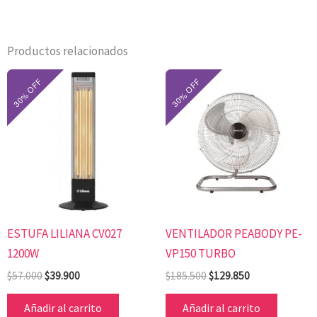
Productos relacionados
El
El
El
El
precio
precio
precio
precio
original
actual
original
actual
era:
es:
era:
es:
$57.000.
$39.900.
$185.500.
$129.850.
ESTUFA LILIANA CV027
VENTILADOR PEABODY PE-
1200W
VP150 TURBO
$
57.000
$
39.900
$
185.500
$
129.850
Añadir al carrito
Añadir al carrito