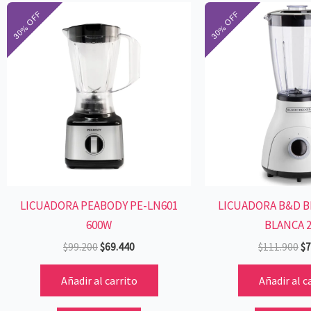
El
El
El
precio
precio
pr
original
actual
or
era:
es:
er
$99.200.
$69.440.
$1
LICUADORA PEABODY PE-LN601
LICUADORA B&D BL
600W
BLANCA 
$
99.200
$
69.440
$
111.900
$
7
Añadir al carrito
Añadir al c