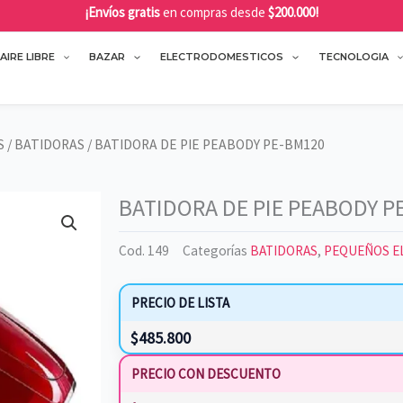
¡Envíos gratis
en compras desde
$200.000!
AIRE LIBRE
BAZAR
ELECTRODOMESTICOS
TECNOLOGIA
S
/
BATIDORAS
/ BATIDORA DE PIE PEABODY PE-BM120
BATIDORA DE PIE PEABODY P
Cod.
149
Categorías
BATIDORAS
,
PEQUEÑOS E
PRECIO DE LISTA
$
485.800
PRECIO CON DESCUENTO