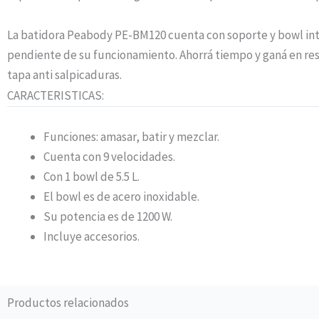
La batidora Peabody PE-BM120 cuenta con soporte y bowl integ
pendiente de su funcionamiento. Ahorrá tiempo y ganá en resu
tapa anti salpicaduras.
CARACTERISTICAS:
Funciones: amasar, batir y mezclar.
Cuenta con 9 velocidades.
Con 1 bowl de 5.5 L.
El bowl es de acero inoxidable.
Su potencia es de 1200 W.
Incluye accesorios.
Productos relacionados