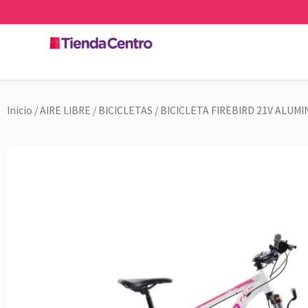
Ir
al
contenido
Inicio
/
AIRE LIBRE
/
BICICLETAS
/ BICICLETA FIREBIRD 21V ALUM