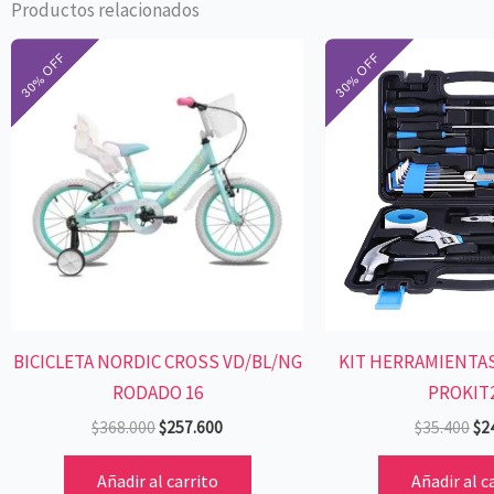
Productos relacionados
El
El
El
precio
precio
pre
original
actual
ori
era:
es:
era
$368.000.
$257.600.
$35
BICICLETA NORDIC CROSS VD/BL/NG
KIT HERRAMIENTA
RODADO 16
PROKIT
$
368.000
$
257.600
$
35.400
$
2
Añadir al carrito
Añadir al c