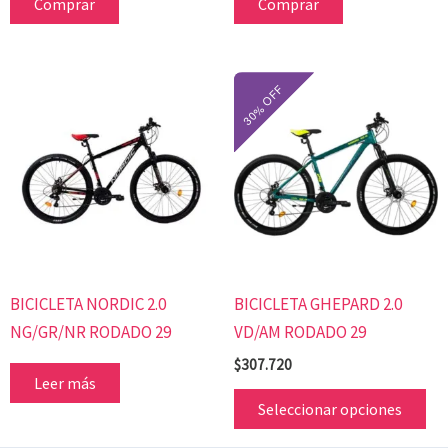
Comprar
Comprar
Es
pr
tie
mú
var
Las
op
se
BICICLETA NORDIC 2.0
BICICLETA GHEPARD 2.0
pu
NG/GR/NR RODADO 29
VD/AM RODADO 29
ele
en
$
307.720
Leer más
la
Seleccionar opciones
pá