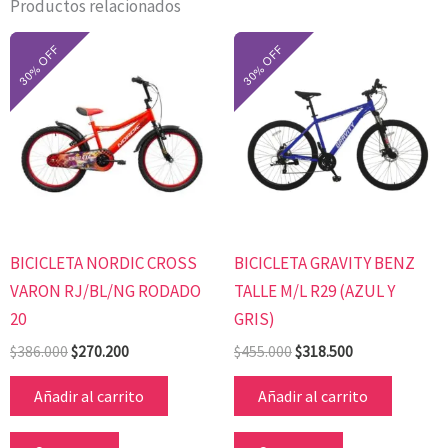
Productos relacionados
El
El
El
El
precio
precio
precio
precio
original
actual
original
actual
era:
es:
era:
es:
$386.000.
$270.200.
$455.000.
$318.500.
BICICLETA NORDIC CROSS
BICICLETA GRAVITY BENZ
VARON RJ/BL/NG RODADO
TALLE M/L R29 (AZUL Y
20
GRIS)
$
386.000
$
270.200
$
455.000
$
318.500
Añadir al carrito
Añadir al carrito