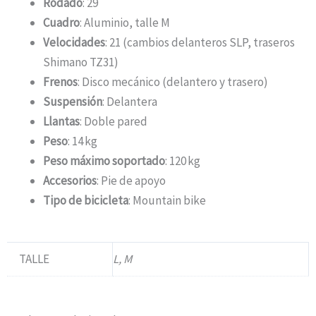
Rodado
: 29
Cuadro
:
Aluminio, talle M
Velocidades
:
21 (cambios delanteros SLP, traseros
Shimano TZ31)
Frenos
:
Disco mecánico (delantero y trasero)
Suspensión
:
Delantera
Llantas
:
Doble pared
Peso
:
14 kg
Peso máximo soportado
:
120 kg
Accesorios
:
Pie de apoyo
Tipo de bicicleta
:
Mountain bike
TALLE
L, M