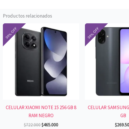
Productos relacionados
El
El
precio
precio
original
actual
era:
es:
$722.000.
$465.000.
CELULAR XIAOMI NOTE 15 256 GB 8
CELULAR SAMSUNG 
RAM NEGRO
GB
$
722.000
$
465.000
$
269.5