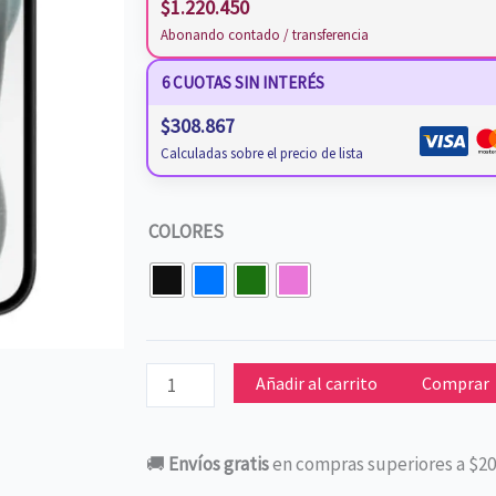
$
1.220.450
Abonando contado / transferencia
6 CUOTAS SIN INTERÉS
$
308.867
Calculadas sobre el precio de lista
CELULAR
COLORES
IPHONE
15
128
GB
NUEVO
Añadir al carrito
Comprar
cantidad
🚚
Envíos gratis
en compras superiores a $20