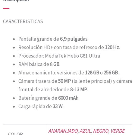
CARACTERISTICAS
Pantalla grande de
6,9 pulgadas
.
Resolución HD+ con tasa de refresco de
120 Hz
.
Procesador: MediaTek Helio G81 Ultra
RAM básica de 8
GB
.
Almacenamiento: versiones de
128 GB
o
256 GB
.
Cámara trasera de
50 MP
(la lente principal) y cámara
frontal de alrededor de
8-13 MP
.
Batería grande de
6000 mAh
Carga rápida de
33 W
.
ANARANJADO
,
AZUL
,
NEGRO
,
VERDE
COLOR