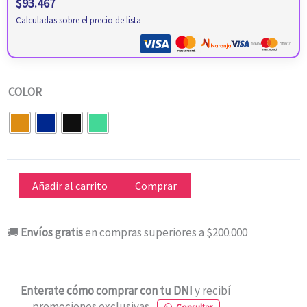
$
93.467
Calculadas sobre el precio de lista
CELULAR
COLOR
XIAOMI
REDMI
15C
256
GB
Añadir al carrito
Comprar
8
RAM
🚚
Envíos gratis
en compras superiores a $200.000
cantidad
Enterate cómo comprar con tu DNI
y recibí
promociones exclusivas