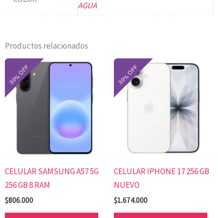
AGUA
Productos relacionados
Este
Es
producto
pr
tiene
tie
múltiples
mú
variantes.
var
Las
Las
opciones
op
se
se
CELULAR SAMSUNG A57 5G
CELULAR IPHONE 17 256 GB
pueden
pu
256 GB 8 RAM
NUEVO
elegir
ele
en
en
$
806.000
$
1.674.000
la
la