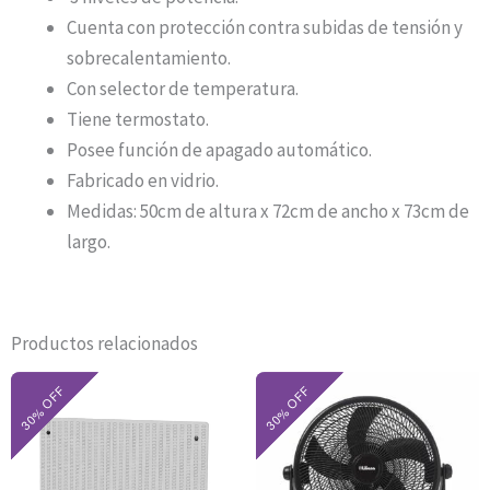
Cuenta con protección contra subidas de tensión y
sobrecalentamiento.
Con selector de temperatura.
Tiene termostato.
Posee función de apagado automático.
Fabricado en vidrio.
Medidas: 50cm de altura x 72cm de ancho x 73cm de
largo.
Productos relacionados
El
El
El
El
precio
precio
precio
precio
original
actual
original
actual
era:
es:
era:
es:
$170.800.
$119.560.
$100.000.
$70.000.