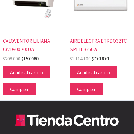
CALOVENTOR LILIANA
AIRE ELECTRA ETRDO32TC
CWD900 2000W
SPLIT 3250W
$
208.000
$
157.080
$
1.114.100
$
779.870
Añadir al carrito
Añadir al carrito
Comprar
Comprar