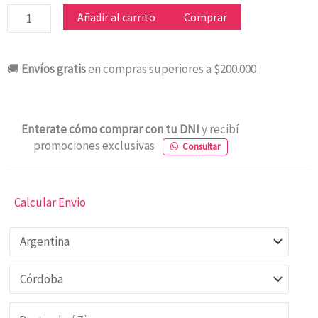
VITROCONVECTOR
Añadir al carrito
Comprar
LILIANA
PPV300
🚚
Envíos gratis
en compras superiores a $200.000
2200W
cantidad
Enterate cómo comprar con tu DNI
y recibí
promociones exclusivas
Consultar
Calcular Envio