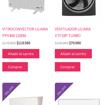
VITROCONVECTOR LILIANA
VENTILADOR LILIANA
PPV400 2200W
VTF18P TURBO
$
170.800
$
119.560
$
100.000
$
70.000
Añadir al carrito
Añadir al carrito
Comprar
Comprar
El
El
El
El
precio
precio
precio
precio
original
actual
original
actual
era:
es:
era:
es:
$208.000.
$157.080.
$1.114.100.
$779.870.