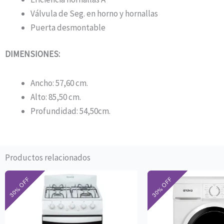
Válvula de Seg. en horno y hornallas
Puerta desmontable
DIMENSIONES:
Ancho: 57,60 cm.
Alto: 85,50 cm.
Profundidad: 54,50cm.
Productos relacionados
El
El
El
precio
precio
pre
original
actual
ori
era:
es:
era
$630.000.
$441.000.
$8