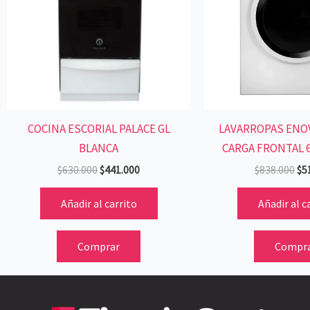
COCINA ESCORIAL PALACE GL
LAVARROPAS ENO
BLANCA
CARGA FRONTAL 
$
630.000
$
441.000
$
838.000
$
5
Añadir al carrito
Añadir al c
Comprar
Compr