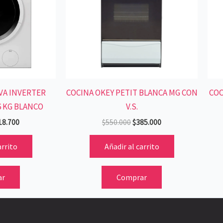
VA INVERTER
COCINA OKEY PETIT BLANCA MG CON
COC
6 KG BLANCO
V.S.
18.700
$
550.000
$
385.000
arrito
Añadir al carrito
ar
Comprar