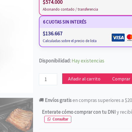
$
574.000
Abonando contado / transferencia
6 CUOTAS SIN INTERÉS
$
136.667
Calculadas sobre el precio de lista
COCINA
Disponibilidad:
Hay existencias
ORMAY
LUMA
Añadir al carrito
Comprar
BLANCA
C/ENCENDIDO
🚚
Envíos gratis
en compras superiores a $20
cantidad
Enterate cómo comprar con tu DNI
y recib
Consultar