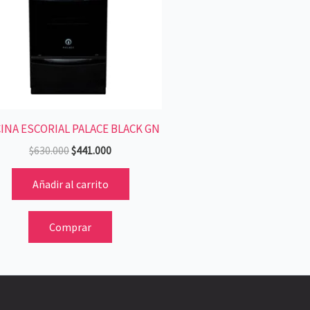
INA ESCORIAL PALACE BLACK GN
$
630.000
$
441.000
Añadir al carrito
Comprar