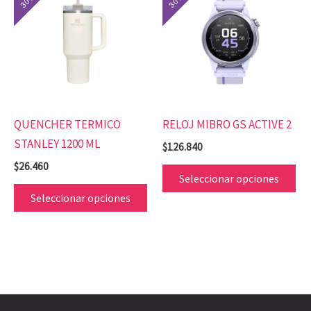
tiene
tie
múltiples
mú
variantes.
var
Las
Las
opciones
op
se
se
QUENCHER TERMICO
RELOJ MIBRO GS ACTIVE 2
pueden
pu
STANLEY 1200 ML
$
126.840
elegir
ele
$
26.460
en
en
Seleccionar opciones
la
la
Seleccionar opciones
página
pá
de
de
producto
pr