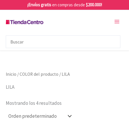
Ir
¡Envíos gratis
en compras desde
$200.000!
al
contenido
Inicio
/ COLOR del producto / LILA
LILA
Mostrando los 4 resultados