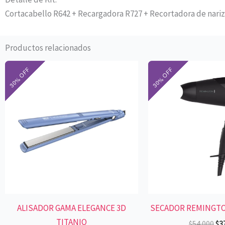
Cortacabello R642 + Recargadora R727 + Recortadora de nariz
Productos relacionados
El
El
El
precio
precio
pre
original
actual
ori
era:
es:
era
$113.300.
$79.310.
$54
ALISADOR GAMA ELEGANCE 3D
SECADOR REMINGTO
TITANIO
$
54.000
$
3