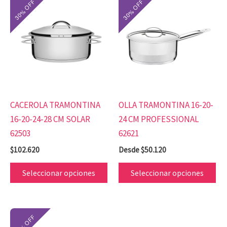
producto
pr
tiene
tie
múltiples
mú
variantes.
var
Las
Las
opciones
op
se
se
CACEROLA TRAMONTINA
OLLA TRAMONTINA 16-20-
pueden
pu
16-20-24-28 CM SOLAR
24 CM PROFESSIONAL
elegir
ele
62503
62621
en
en
$
102.620
Desde
$
50.120
la
la
página
pá
Seleccionar opciones
Seleccionar opciones
de
de
producto
pr
Este