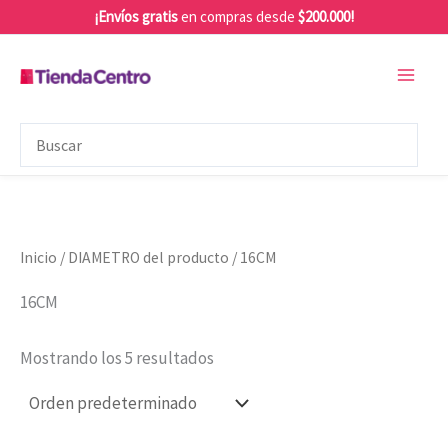
Ir
¡Envíos gratis
en compras desde
$200.000!
al
contenido
Inicio
/ DIAMETRO del producto / 16CM
16CM
Mostrando los 5 resultados