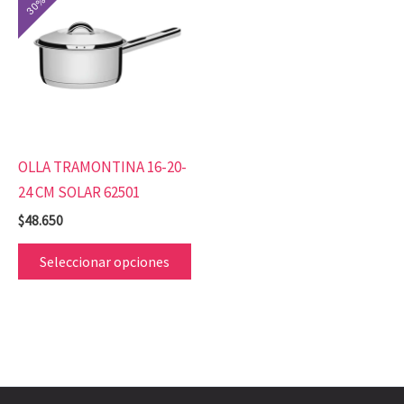
producto
tiene
múltiples
variantes.
Las
opciones
se
OLLA TRAMONTINA 16-20-
pueden
24 CM SOLAR 62501
elegir
$
48.650
en
la
Seleccionar opciones
página
de
producto