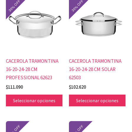
producto
pr
tiene
tie
múltiples
mú
variantes.
var
Las
Las
opciones
op
se
se
CACEROLA TRAMONTINA
CACEROLA TRAMONTINA
pueden
pu
16-20-24-28 CM
16-20-24-28 CM SOLAR
elegir
ele
PROFESSIONAL 62623
62503
en
en
$
111.090
$
102.620
la
la
página
pá
Seleccionar opciones
Seleccionar opciones
de
de
producto
pr
Este
Es