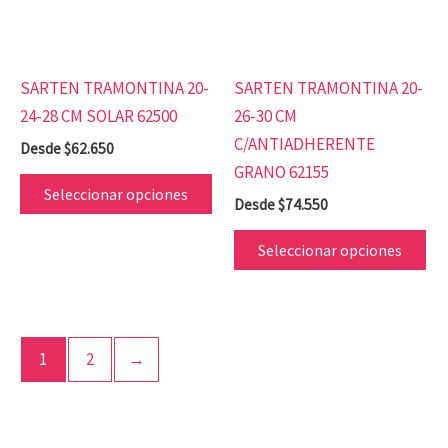
Las
Las
opciones
op
se
se
SARTEN TRAMONTINA 20-
SARTEN TRAMONTINA 20-
pueden
pu
24-28 CM SOLAR 62500
26-30 CM
elegir
ele
C/ANTIADHERENTE
Desde
$
62.650
en
en
GRANO 62155
la
la
Seleccionar opciones
Desde
$
74.550
página
pá
de
de
Seleccionar opciones
producto
pr
1
2
→