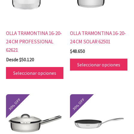
variantes.
var
Las
Las
opciones
op
se
se
OLLA TRAMONTINA 16-20-
OLLA TRAMONTINA 16-20-
pueden
pu
24 CM PROFESSIONAL
24 CM SOLAR 62501
elegir
ele
62621
$
48.650
en
en
Desde
$
50.120
la
la
Seleccionar opciones
página
pá
Seleccionar opciones
de
de
producto
pr
Este
Es
producto
pr
tiene
tie
múltiples
mú
variantes.
var