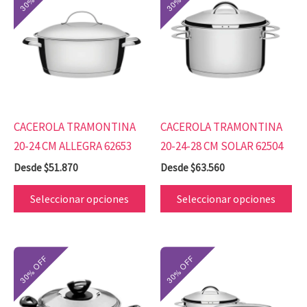
producto
pr
tiene
tie
múltiples
mú
variantes.
var
Las
Las
opciones
op
se
se
CACEROLA TRAMONTINA
CACEROLA TRAMONTINA
pueden
pu
20-24 CM ALLEGRA 62653
20-24-28 CM SOLAR 62504
elegir
ele
Desde
$
51.870
Desde
$
63.560
en
en
la
la
Seleccionar opciones
Seleccionar opciones
página
pá
de
de
producto
pr
Este
Es
producto
pr
tiene
tie