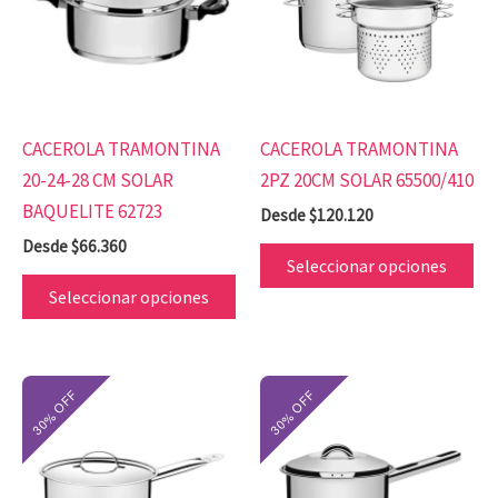
múltiples
mú
variantes.
var
Las
Las
opciones
op
se
se
CACEROLA TRAMONTINA
CACEROLA TRAMONTINA
pueden
pu
20-24-28 CM SOLAR
2PZ 20CM SOLAR 65500/410
elegir
ele
BAQUELITE 62723
Desde
$
120.120
en
en
Desde
$
66.360
la
la
Seleccionar opciones
página
pá
Seleccionar opciones
de
de
producto
pr
Este
Es
producto
pr
tiene
tie
múltiples
mú