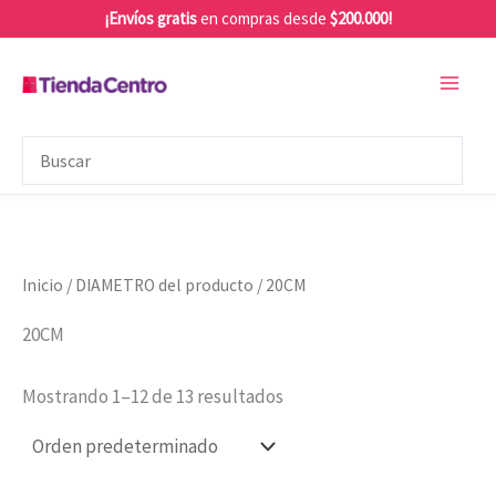
Ir
¡Envíos gratis
en compras desde
$200.000!
al
contenido
Inicio
/ DIAMETRO del producto / 20CM
20CM
Mostrando 1–12 de 13 resultados