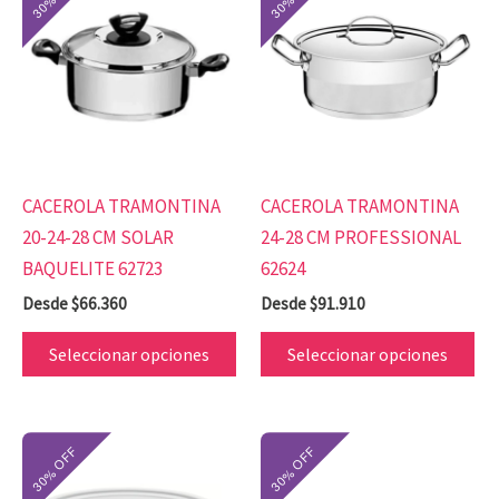
producto
pr
tiene
tie
múltiples
mú
variantes.
var
Las
Las
opciones
op
se
se
CACEROLA TRAMONTINA
CACEROLA TRAMONTINA
pueden
pu
20-24-28 CM SOLAR
24-28 CM PROFESSIONAL
elegir
ele
BAQUELITE 62723
62624
en
en
Desde
$
66.360
Desde
$
91.910
la
la
página
pá
Seleccionar opciones
Seleccionar opciones
de
de
producto
pr
Este
Es
producto
pr