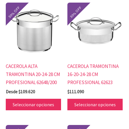
Este
Es
producto
pr
tiene
tie
múltiples
mú
variantes.
var
Las
Las
opciones
op
se
se
CACEROLA ALTA
CACEROLA TRAMONTINA
pueden
pu
TRAMONTINA 20-24-28 CM
16-20-24-28 CM
elegir
ele
PROFESIONAL 62648/200
PROFESSIONAL 62623
en
en
Desde
$
109.620
$
111.090
la
la
página
pá
Seleccionar opciones
Seleccionar opciones
de
de
producto
pr
Este
Es