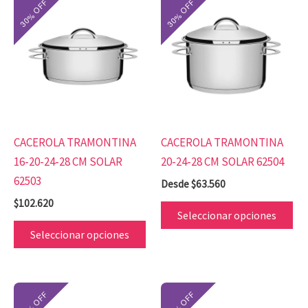
producto
pr
tiene
tie
múltiples
mú
variantes.
var
Las
Las
opciones
op
se
se
CACEROLA TRAMONTINA
CACEROLA TRAMONTINA
pueden
pu
16-20-24-28 CM SOLAR
20-24-28 CM SOLAR 62504
elegir
ele
62503
Desde
$
63.560
en
en
$
102.620
la
la
Seleccionar opciones
página
pá
Seleccionar opciones
de
de
producto
pr
Este
Es