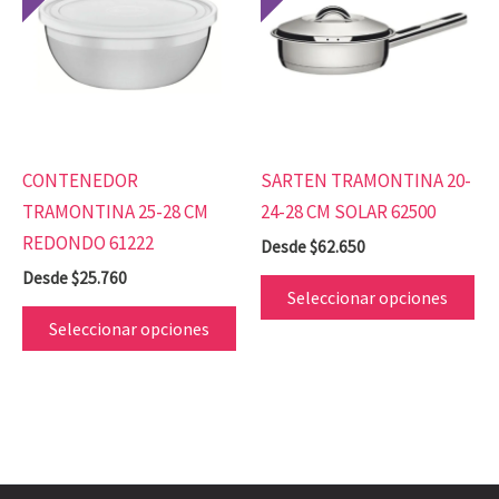
tiene
tie
múltiples
mú
variantes.
var
Las
Las
opciones
op
se
se
CONTENEDOR
SARTEN TRAMONTINA 20-
pueden
pu
TRAMONTINA 25-28 CM
24-28 CM SOLAR 62500
elegir
ele
REDONDO 61222
Desde
$
62.650
en
en
Desde
$
25.760
la
la
Seleccionar opciones
página
pá
Seleccionar opciones
de
de
producto
pr