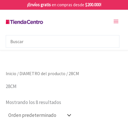
Ir
¡Envíos gratis
en compras desde
$200.000!
al
contenido
Inicio
/ DIAMETRO del producto / 28CM
28CM
Mostrando los 8 resultados