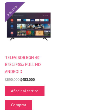
El
El
precio
precio
original
actual
era:
es:
$690.000.
$483.000.
TELEVISOR BGH 43¨
B4325FS5a FULL HD
ANDROID
$
690.000
$
483.000
Añadir al carrito
Comprar