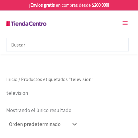
Ir
¡Envíos gratis
en compras desde
$200.000!
al
contenido
Inicio
/ Productos etiquetados “television”
television
Mostrando el único resultado