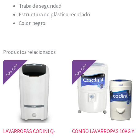
Traba de seguridad
Estructura de plástico reciclado
Color: negro
Productos relacionados
El
El
El
El
precio
precio
precio
precio
original
actual
original
actual
era:
es:
era:
es:
$283.400.
$198.380.
$512.000.
$358.400.
LAVARROPAS CODINI Q-
COMBO LAVARROPAS 10KG Y