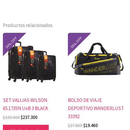
Productos relacionados
El
El
El
El
precio
precio
precio
precio
original
actual
original
actual
era:
es:
era:
es:
$339.000.
$237.300.
$27.800.
$19.460.
SET VALIJAS WILSON
BOLSO DE VIAJE
65.1735N UxB 3 BLACK
DEPORTIVO WANDERLUST
33392
$
339.000
$
237.300
$
27.800
$
19.460