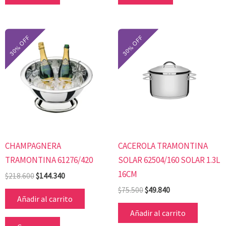
El
El
El
El
precio
precio
precio
precio
original
actual
original
actual
era:
es:
era:
es:
$218.600.
$144.340.
$75.500.
$49.840.
CHAMPAGNERA
CACEROLA TRAMONTINA
TRAMONTINA 61276/420
SOLAR 62504/160 SOLAR 1.3L
16CM
$
218.600
$
144.340
$
75.500
$
49.840
Añadir al carrito
Añadir al carrito