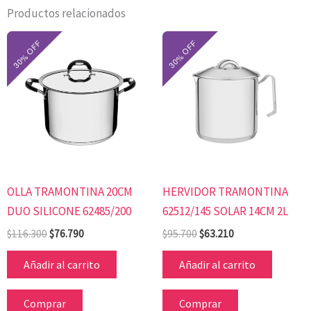
Productos relacionados
El
El
El
El
precio
precio
precio
precio
original
actual
original
actual
era:
es:
era:
es:
$116.300.
$76.790.
$95.700.
$63.210.
OLLA TRAMONTINA 20CM
HERVIDOR TRAMONTINA
DUO SILICONE 62485/200
62512/145 SOLAR 14CM 2L
$
116.300
$
76.790
$
95.700
$
63.210
Añadir al carrito
Añadir al carrito
Comprar
Comprar