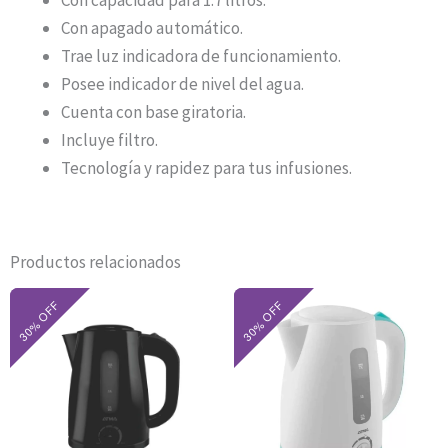
Con capacidad para 1.7 litros.
Con apagado automático.
Trae luz indicadora de funcionamiento.
Posee indicador de nivel del agua.
Cuenta con base giratoria.
Incluye filtro.
Tecnología y rapidez para tus infusiones.
Productos relacionados
El
El
El
El
precio
precio
precio
precio
original
actual
original
actual
era:
es:
era:
es:
$58.000.
$40.600.
$61.200.
$42.840.