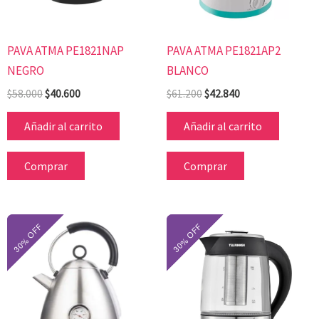
PAVA ATMA PE1821NAP
PAVA ATMA PE1821AP2
NEGRO
BLANCO
$
58.000
$
40.600
$
61.200
$
42.840
Añadir al carrito
Añadir al carrito
Comprar
Comprar
El
El
El
El
precio
precio
precio
precio
original
actual
original
actual
era:
es:
era:
es:
$131.600.
$92.120.
$90.000.
$63.000.