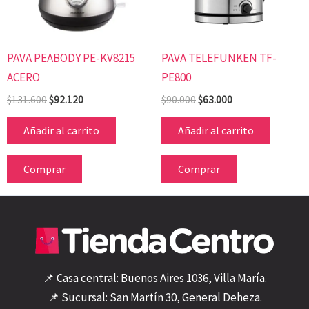
PAVA PEABODY PE-KV8215
PAVA TELEFUNKEN TF-
ACERO
PE800
$
131.600
$
92.120
$
90.000
$
63.000
Añadir al carrito
Añadir al carrito
Comprar
Comprar
📌 Casa central: Buenos Aires 1036, Villa María.
📌 Sucursal: San Martín 30, General Deheza.