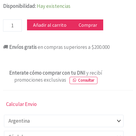
PAVA
Disponibilidad:
Hay existencias
ELECTRICA
ULTRACOMB
Añadir al carrito
Comprar
PE-
4907
🚚
Envíos gratis
en compras superiores a $200.000
C/MATE
cantidad
Enterate cómo comprar con tu DNI
y recibí
promociones exclusivas
Consultar
Calcular Envio