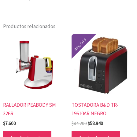
Productos relacionados
El
El
precio
precio
original
actual
era:
es:
$84.200.
$58.940.
RALLADOR PEABODY SM
TOSTADORA B&D TR-
326R
19610AR NEGRO
$
7.600
$
84.200
$
58.940