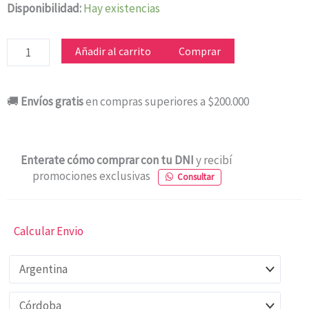
PAVA
Disponibilidad:
Hay existencias
PEABODY
PE-
Añadir al carrito
Comprar
DK1850
cantidad
🚚
Envíos gratis
en compras superiores a $200.000
Enterate cómo comprar con tu DNI
y recibí
promociones exclusivas
Consultar
Calcular Envio