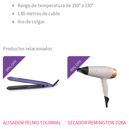
Rango de temperatura de 150º a 230º
1.85 metros de cable
Aro de colgar.
Productos relacionados
El
El
El
El
precio
precio
precio
precio
original
actual
original
actual
era:
es:
era:
es:
$31.700.
$22.190.
$78.900.
$55.230.
ALISADOR YELMO TOURMAL
SECADOR REMINGTON D26A