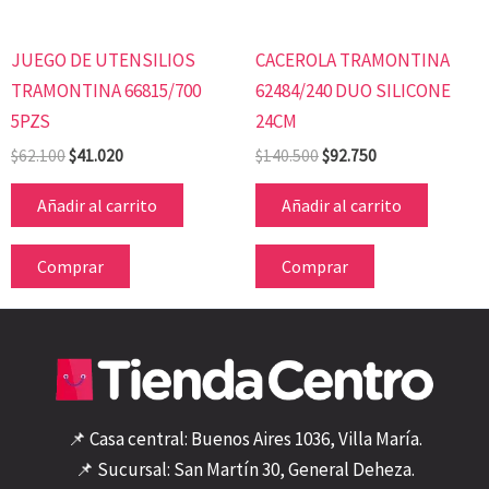
JUEGO DE UTENSILIOS
CACEROLA TRAMONTINA
TRAMONTINA 66815/700
62484/240 DUO SILICONE
5PZS
24CM
$
62.100
$
41.020
$
140.500
$
92.750
Añadir al carrito
Añadir al carrito
Comprar
Comprar
📌 Casa central: Buenos Aires 1036, Villa María.
📌 Sucursal: San Martín 30, General Deheza.