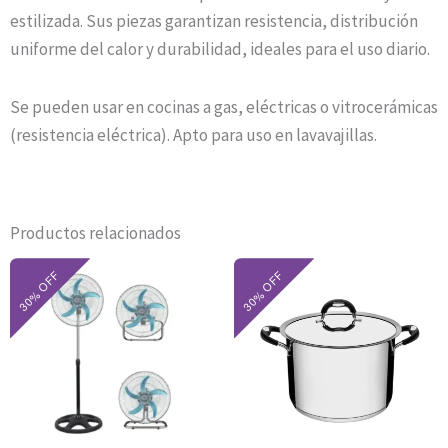
estilizada. Sus piezas garantizan resistencia, distribución
uniforme del calor y durabilidad, ideales para el uso diario.
Se pueden usar en cocinas a gas, eléctricas o vitrocerámicas
(resistencia eléctrica). Apto para uso en lavavajillas.
Productos relacionados
El
El
El
El
precio
precio
precio
precio
original
actual
original
actual
era:
es:
era:
es:
$89.900.
$62.930.
$116.300.
$76.790.