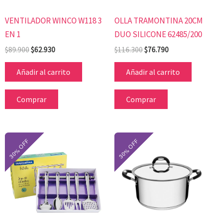
VENTILADOR WINCO W118 3
OLLA TRAMONTINA 20CM
EN 1
DUO SILICONE 62485/200
$
89.900
$
62.930
$
116.300
$
76.790
Añadir al carrito
Añadir al carrito
Comprar
Comprar
El
El
El
El
precio
precio
precio
precio
original
actual
original
actual
era:
es:
era:
es:
$62.100.
$41.020.
$140.500.
$92.750.