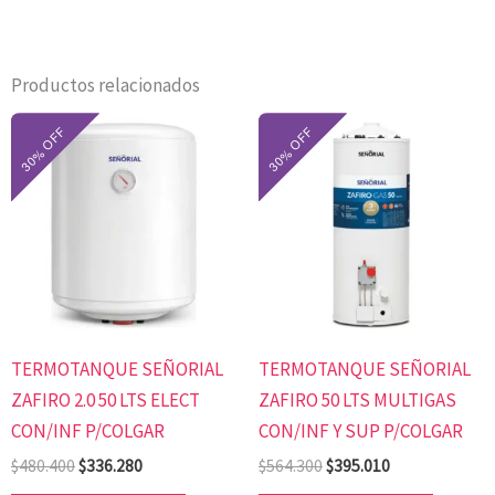
Productos relacionados
El
El
El
El
precio
precio
precio
precio
original
actual
original
actual
era:
es:
era:
es:
$480.400.
$336.280.
$564.300.
$395.010.
TERMOTANQUE SEÑORIAL
TERMOTANQUE SEÑORIAL
ZAFIRO 2.0 50 LTS ELECT
ZAFIRO 50 LTS MULTIGAS
CON/INF P/COLGAR
CON/INF Y SUP P/COLGAR
$
480.400
$
336.280
$
564.300
$
395.010