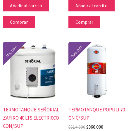
Añadir al carrito
Añadir al carrito
Comprar
Comprar
El
El
El
El
precio
precio
precio
precio
original
actual
original
actual
era:
es:
era:
es:
$427.000.
$298.900.
$514.000.
$360.000.
TERMOTANQUE SEÑORIAL
TERMOTANQUE POPULI 70
ZAFIRO 40 LTS ELECTRI0CO
GN C/SUP
CON/SUP
$
514.000
$
360.000