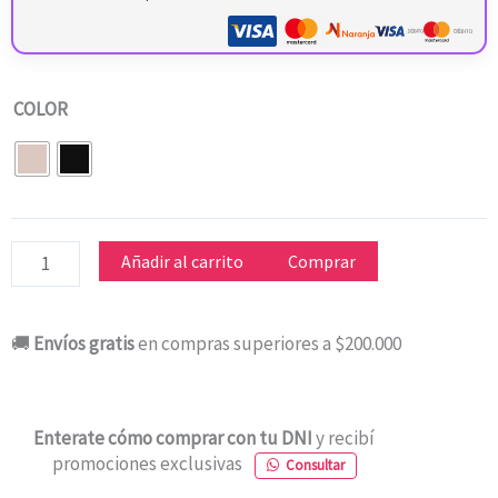
RELOJ
COLOR
SMARTWACH
MIBRO
A3
cantidad
Añadir al carrito
Comprar
🚚
Envíos gratis
en compras superiores a $200.000
Enterate cómo comprar con tu DNI
y recibí
promociones exclusivas
Consultar