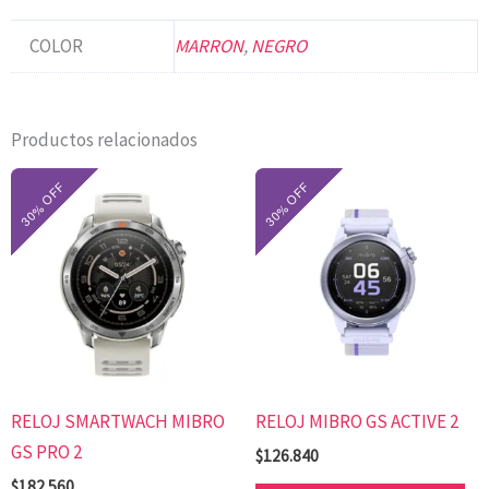
COLOR
MARRON
,
NEGRO
Productos relacionados
Este
Es
producto
pr
tiene
tie
múltiples
mú
variantes.
var
Las
Las
opciones
op
se
se
RELOJ SMARTWACH MIBRO
RELOJ MIBRO GS ACTIVE 2
pueden
pu
GS PRO 2
elegir
ele
$
126.840
en
en
$
182.560