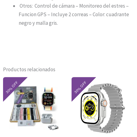
Otros: Control de cámara – Monitoreo del estres –
Funcion GPS – Incluye 2 correas – Color: cuadrante
negro y malla gris.
Productos relacionados
El
El
El
El
precio
precio
precio
precio
original
actual
original
actual
era:
es:
era:
es:
$49.500.
$34.650.
$120.100.
$39.970.