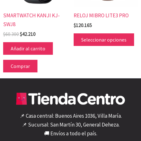
se
SMARTWATCH KANJI KJ-
RELOJ MIBRO LITE3 PRO
pu
SWJ8
ele
$
120.165
en
$
60.300
$
42.210
Seleccionar opciones
la
Añadir al carrito
pá
de
Comprar
pr
📌 Casa central: Buenos Aires 1036, Villa María.
📌 Sucursal: San Martín 30, General Deheza.
🚚 Envíos a todo el país.