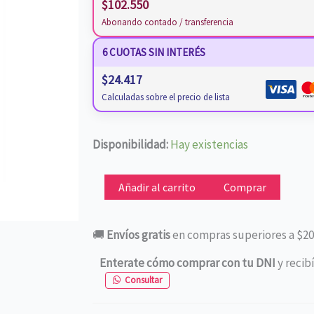
$
102.550
Abonando contado / transferencia
6 CUOTAS SIN INTERÉS
$
24.417
Calculadas sobre el precio de lista
RELOJ
Disponibilidad:
Hay existencias
SMARTWACH
MIBRO
Añadir al carrito
Comprar
GS
PRO
🚚
Envíos gratis
en compras superiores a $20
NEGRO
cantidad
Enterate cómo comprar con tu DNI
y recib
Consultar