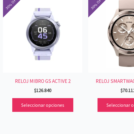
producto
tiene
múltiples
variantes.
Las
opciones
se
pueden
elegir
RELOJ MIBRO GS ACTIVE 2
RELOJ SMARTWAC
en
la
$
126.840
$
70.11
página
Seleccionar opciones
Seleccionar 
de
producto