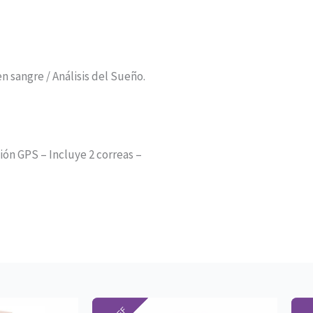
n sangre / Análisis del Sueño.
ón GPS – Incluye 2 correas –
Este
Este