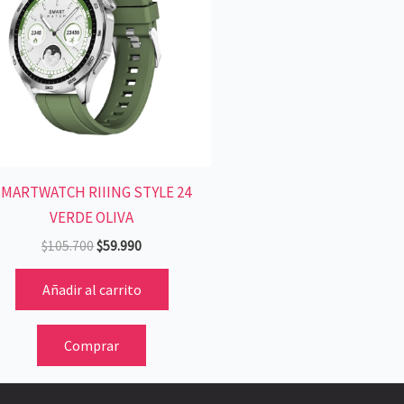
$105.700.
$59.990.
MARTWATCH RIIING STYLE 24
VERDE OLIVA
$
105.700
$
59.990
Añadir al carrito
Comprar