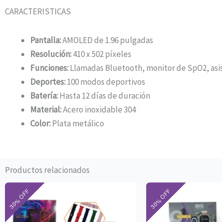
CARACTERISTICAS
Pantalla:
AMOLED de 1.96 pulgadas
Resolución:
410 x 502 píxeles
Funciones:
Llamadas Bluetooth, monitor de SpO2, asis
Deportes:
100 modos deportivos
Batería:
Hasta 12 días de duración
Material:
Acero inoxidable 304
Color:
Plata metálico
Productos relacionados
El
El
El
precio
precio
pre
original
actual
ori
era:
es:
era