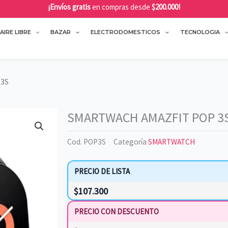
¡Envíos gratis
en compras desde
$200.000!
AIRE LIBRE
BAZAR
ELECTRODOMESTICOS
TECNOLOGIA
 3S
SMARTWACH AMAZFIT POP 3
Cod.
POP3S
Categoría
SMARTWATCH
PRECIO DE LISTA
$
107.300
PRECIO CON DESCUENTO