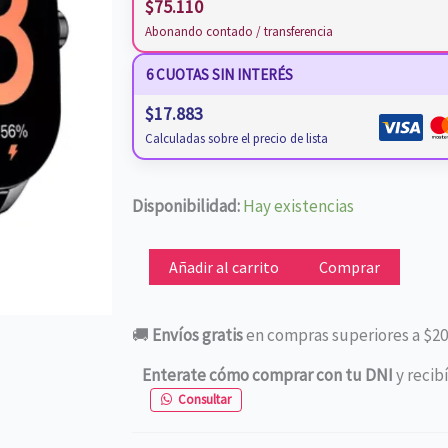
$
75.110
Abonando contado / transferencia
6 CUOTAS SIN INTERÉS
$
17.883
Calculadas sobre el precio de lista
SMARTWACH
Disponibilidad:
Hay existencias
AMAZFIT
POP
Añadir al carrito
Comprar
3S
cantidad
🚚
Envíos gratis
en compras superiores a $20
Enterate cómo comprar con tu DNI
y recib
Consultar