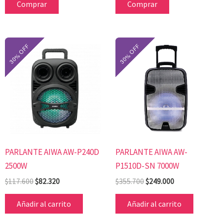
Comprar
Comprar
El
El
El
El
precio
precio
precio
precio
original
actual
original
actual
era:
es:
era:
es:
$117.600.
$82.320.
$355.700.
$249.000.
PARLANTE AIWA AW-P240D
PARLANTE AIWA AW-
2500W
P1510D-SN 7000W
$
117.600
$
82.320
$
355.700
$
249.000
Añadir al carrito
Añadir al carrito