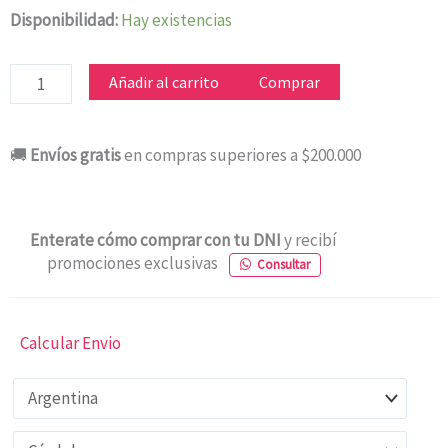
TELEVISOR
Disponibilidad:
Hay existencias
HISENSE
43
Añadir al carrito
Comprar
43A42K
VIDAA
🚚
Envíos gratis
en compras superiores a $200.000
FHD
cantidad
Enterate cómo comprar con tu DNI
y recibí
promociones exclusivas
Consultar
Calcular Envio