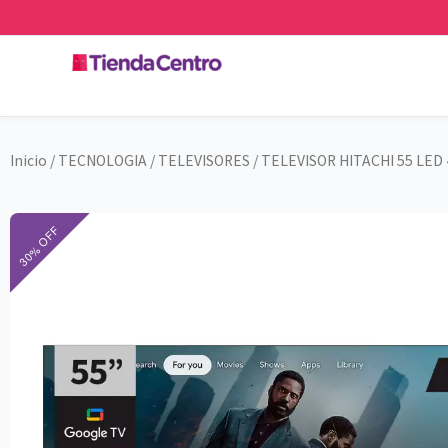
Ir
al
contenido
Inicio
/
TECNOLOGIA
/
TELEVISORES
/ TELEVISOR HITACHI 55 LE