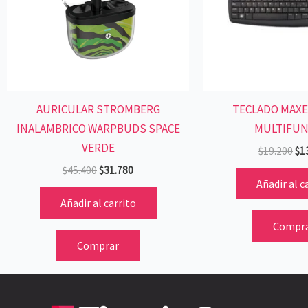
AURICULAR STROMBERG
TECLADO MAXE
INALAMBRICO WARPBUDS SPACE
MULTIFUN
VERDE
$
19.200
$
1
$
45.400
$
31.780
Añadir al c
Añadir al carrito
Compr
Comprar