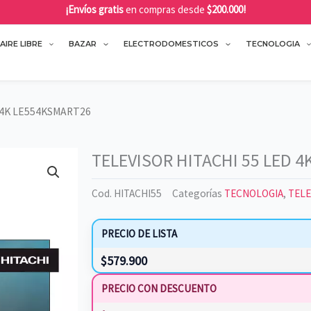
¡Envíos gratis
en compras desde
$200.000!
AIRE LIBRE
BAZAR
ELECTRODOMESTICOS
TECNOLOGIA
D 4K LE554KSMART26
TELEVISOR HITACHI 55 LED 
Cod.
HITACHI55
Categorías
TECNOLOGIA
,
TELE
PRECIO DE LISTA
$
579.900
PRECIO CON DESCUENTO