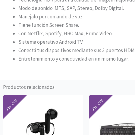
Modo de sonido: MTS, SAP, Stereo, Dolby Digital.
Manejalo por comando de voz.
Tiene función Screen Share.
Con Netflix, Spotify, HBO Max, Prime Video.
Sistema operativo Android TV.
Conectá tus dispositivos mediante sus 3 puertos HDMI
Entretenimiento y conectividad en un mismo lugar.
Productos relacionados
El
El
El
precio
precio
pre
original
actual
ori
era:
es:
era
$45.400.
$31.780.
$19