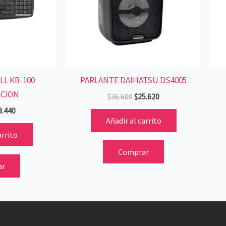
LL KB-100
PARLANTE DAIHATSU DS4005
CION
$
36.600
$
25.620
3.440
Añadir al carrito
arrito
Comprar
ar