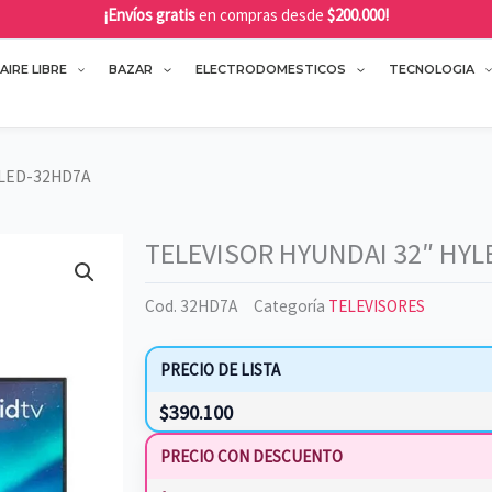
¡Envíos gratis
en compras desde
$200.000!
AIRE LIBRE
BAZAR
ELECTRODOMESTICOS
TECNOLOGIA
YLED-32HD7A
TELEVISOR HYUNDAI 32″ HY
Cod.
32HD7A
Categoría
TELEVISORES
PRECIO DE LISTA
$
390.100
PRECIO CON DESCUENTO