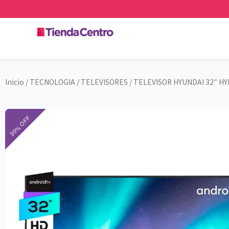
Ir
al
contenido
Inicio
/
TECNOLOGIA
/
TELEVISORES
/ TELEVISOR HYUNDAI 32″ H