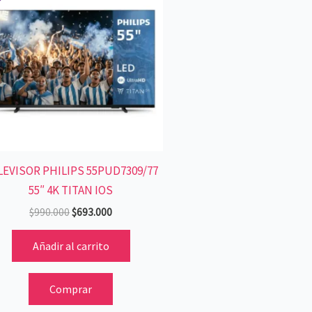
era:
es:
$990.000.
$693.000.
LEVISOR PHILIPS 55PUD7309/77
55″ 4K TITAN IOS
$
990.000
$
693.000
Añadir al carrito
Comprar