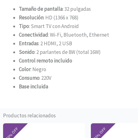
Tamaño de pantalla
: 32 pulgadas
Resolución
: HD (1366 x 768)
Tipo
: Smart TV con Android
Conectividad
: Wi-Fi, Bluetooth, Ethernet
Entradas
: 2 HDMI, 2 USB
Sonido
: 2 parlantes de 8W (total 16W)
Control remoto incluido
Color
: Negro
Consumo
: 220V
Base incluida
Productos relacionados
El
El
El
precio
precio
pre
original
actual
ori