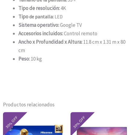
Tipo de resolución:
4K
Tipo
de pantalla:
LED
Sistema operativo:
Google TV
Accesorios incluidos:
Control remoto
Ancho x Profundidad x Altura:
11.8 cm x 1.31 m x 80
cm
Peso:
10 kg
Productos relacionados
El
El
El
El
precio
precio
precio
precio
original
actual
original
actual
era:
es:
era:
es: