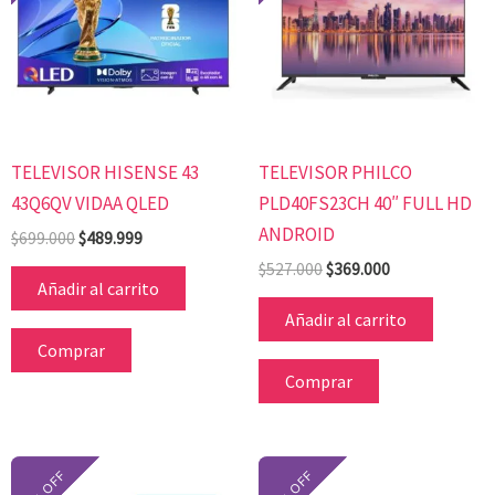
$699.000.
$489.999.
$527.000.
$369.000.
TELEVISOR HISENSE 43
TELEVISOR PHILCO
43Q6QV VIDAA QLED
PLD40FS23CH 40″ FULL HD
ANDROID
$
699.000
$
489.999
$
527.000
$
369.000
Añadir al carrito
Añadir al carrito
Comprar
Comprar
El
El
El
El
precio
precio
precio
precio