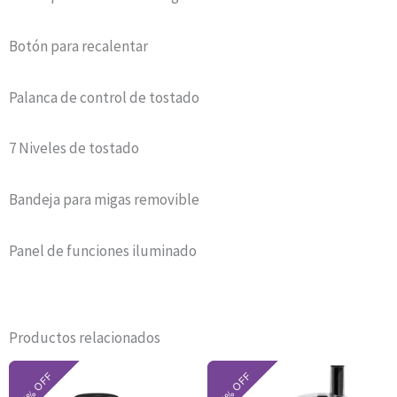
Botón para recalentar
Palanca de control de tostado
7 Niveles de tostado
Bandeja para migas removible
Panel de funciones iluminado
Productos relacionados
El
El
El
El
precio
precio
precio
precio