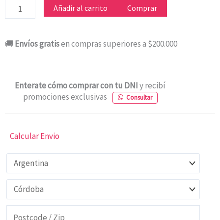
TOSTADORA
Añadir al carrito
Comprar
B&D
TR-
🚚
Envíos gratis
en compras superiores a $200.000
19610AR
NEGRO
cantidad
Enterate cómo comprar con tu DNI
y recibí
promociones exclusivas
Consultar
Calcular Envio