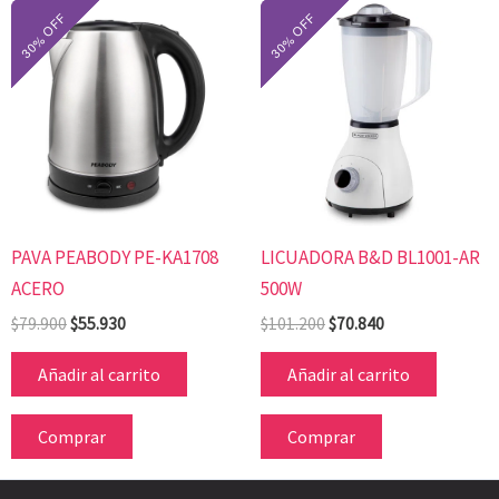
El
El
El
El
precio
precio
precio
precio
original
actual
original
actual
era:
es:
era:
es:
$79.900.
$55.930.
$101.200.
$70.840.
PAVA PEABODY PE-KA1708
LICUADORA B&D BL1001-AR
ACERO
500W
$
79.900
$
55.930
$
101.200
$
70.840
Añadir al carrito
Añadir al carrito
Comprar
Comprar