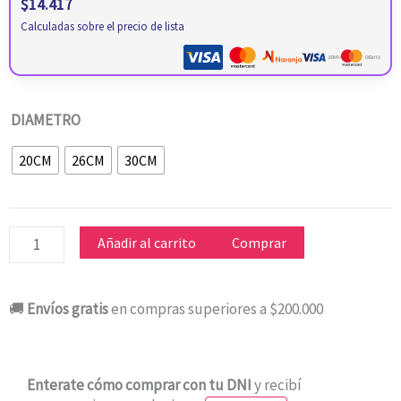
$
14.417
Calculadas sobre el precio de lista
SARTEN
DIAMETRO
TRAMONTINA
20CM
26CM
30CM
20-
26-
30
CM
Añadir al carrito
Comprar
PROFESSIONAL
62633
🚚
Envíos gratis
en compras superiores a $200.000
cantidad
Enterate cómo comprar con tu DNI
y recibí