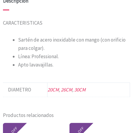
Descripción
CARACTERISTICAS
Sartén de acero inoxidable con mango (con orificio
para colgar).
Línea: Professional.
Apto lavavajillas.
DIAMETRO
20CM
,
26CM
,
30CM
Productos relacionados
El
El
El
El
precio
precio
precio
precio