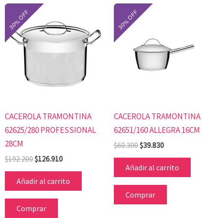
El
El
El
El
precio
precio
precio
precio
original
actual
original
actual
era:
es:
era:
es:
$192.200.
$126.910.
$60.300.
$39.830.
CACEROLA TRAMONTINA
CACEROLA TRAMONTINA
62625/280 PROFESSIONAL
62651/160 ALLEGRA 16CM
28CM
$
60.300
$
39.830
$
192.200
$
126.910
Añadir al carrito
Añadir al carrito
Comprar
Comprar