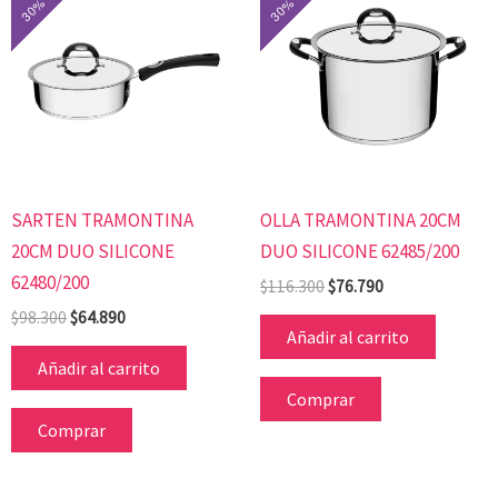
original
actual
original
actual
era:
es:
era:
es:
$98.300.
$64.890.
$116.300.
$76.790.
SARTEN TRAMONTINA
OLLA TRAMONTINA 20CM
20CM DUO SILICONE
DUO SILICONE 62485/200
62480/200
$
116.300
$
76.790
$
98.300
$
64.890
Añadir al carrito
Añadir al carrito
Comprar
Comprar