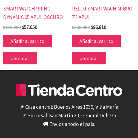
SMARTWATCH RIIING
RELOJ SMARTWACH MIBRO
DYNAMIC 05 AZUL OSCURO
T2 AZUL
$
115.000
$
57.050
$
138.300
$
96.810
Añadir al carrito
Añadir al carrito
Comprar
Comprar
📌 Casa central: Buenos Aires 1036, Villa María.
📌 Sucursal: San Martín 30, General Deheza.
🚚 Envíos a todo el país.