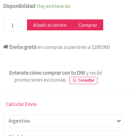
SMARTWATCH
Disponibilidad:
Hay existencias
RIIING
P9
Añadir al carrito
Comprar
PRO
ROSA
🚚
Envíos gratis
en compras superiores a $200.000
GOLD
cantidad
Enterate cómo comprar con tu DNI
y recibí
promociones exclusivas
Consultar
Calcular Envio