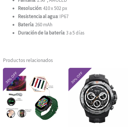
Pantalla
: 1.96″, AMOLED
Resolución
: 410 x 502 px
Resistencia al agua
: IP67
Batería
: 260 mAh
Duración de la batería
: 3 a 5 días
Productos relacionados
El
El
El
El
precio
precio
precio
precio
original
actual
original
actual
era:
es:
era:
es:
$30.000.
$21.000.
$224.160.
$156.900.