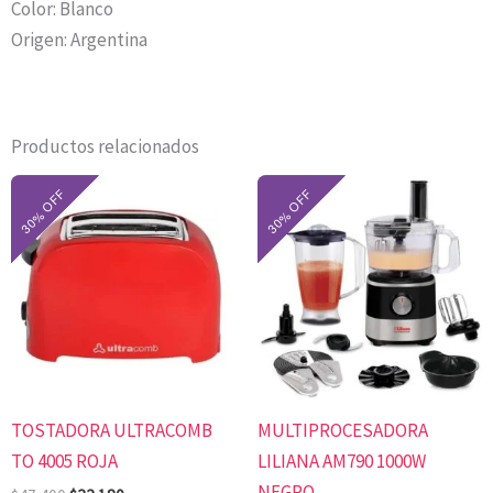
Color: Blanco
Origen: Argentina
Productos relacionados
El
El
El
El
precio
precio
precio
precio
original
actual
original
actual
era:
es:
era:
es:
$47.400.
$33.180.
$306.000.
$214.200.
TOSTADORA ULTRACOMB
MULTIPROCESADORA
TO 4005 ROJA
LILIANA AM790 1000W
NEGRO